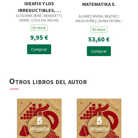
IDEAFIX Y LOS
MATEMATIKA 5.
IRREDUCTIBLES, 2.
GOSCINNY, RENÉ / BENEDETTI,
¡LOS ROMANOS NO
ÁLVAREZ RIVERA, BEATRIZ /
HERVÉ / COULON, MICHEL
ARIZA NÚÑEZ, NURIA FÁTIMA /
DAN UNA!
CARVAJAL SÁNCHEZ, ANA
En stock
En stock
ISABEL / CARVAJAL SÁNCHEZ,
MYRIAM / DE LA ROSA GÓMEZ,
9,95 €
53,60 €
LUCÍA ISABEL / FERNÁ
Comprar
Comprar
Otros libros del autor