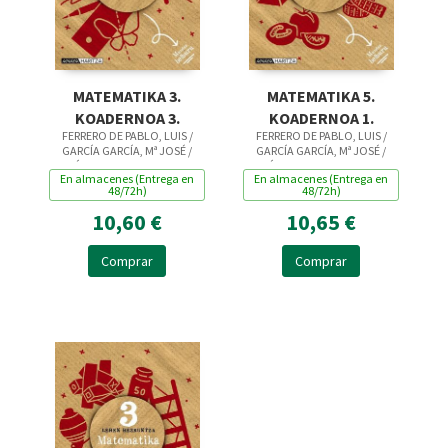
MATEMATIKA 3.
MATEMATIKA 5.
KOADERNOA 3.
KOADERNOA 1.
FERRERO DE PABLO, LUIS /
FERRERO DE PABLO, LUIS /
GARCÍA GARCÍA, Mª JOSÉ /
GARCÍA GARCÍA, Mª JOSÉ /
GÓMEZ QUESADA, JOSE
GÓMEZ QUESADA, JOSE
En almacenes (Entrega en
En almacenes (Entrega en
MANUEL / MARTÍN MARTÍN,
MANUEL / MARTÍN MARTÍN,
48/72h)
48/72h)
PABLO
PABLO
10,60 €
10,65 €
Comprar
Comprar