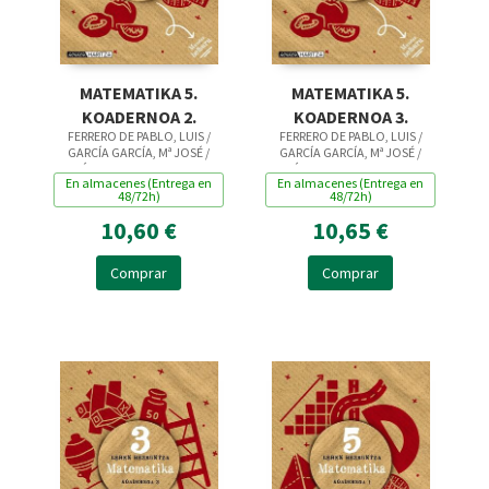
MATEMATIKA 5.
MATEMATIKA 5.
KOADERNOA 2.
KOADERNOA 3.
FERRERO DE PABLO, LUIS /
FERRERO DE PABLO, LUIS /
GARCÍA GARCÍA, Mª JOSÉ /
GARCÍA GARCÍA, Mª JOSÉ /
GÓMEZ QUESADA, JOSE
GÓMEZ QUESADA, JOSE
En almacenes (Entrega en
En almacenes (Entrega en
MANUEL / MARTÍN MARTÍN,
MANUEL / MARTÍN MARTÍN,
48/72h)
48/72h)
PABLO
PABLO
10,60 €
10,65 €
Comprar
Comprar