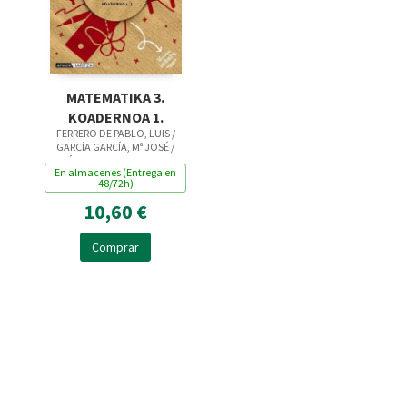
MATEMATIKA 3.
KOADERNOA 1.
FERRERO DE PABLO, LUIS /
GARCÍA GARCÍA, Mª JOSÉ /
GÓMEZ QUESADA, JOSE
En almacenes (Entrega en
MANUEL / MARTÍN MARTÍN,
48/72h)
PABLO
10,60 €
Comprar