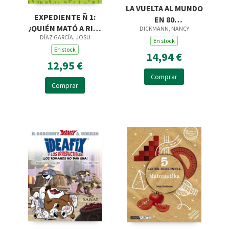
LA VUELTA AL MUNDO
EXPEDIENTE Ñ 1:
EN 80
¿QUIÉN MATÓ A RITA
DICKMANN, NANCY
INSTRUMENTOS
DÍAZ GARCÍA, JOSU
RISK?
MUSICALES
En stock
En stock
14,94 €
12,95 €
Comprar
Comprar