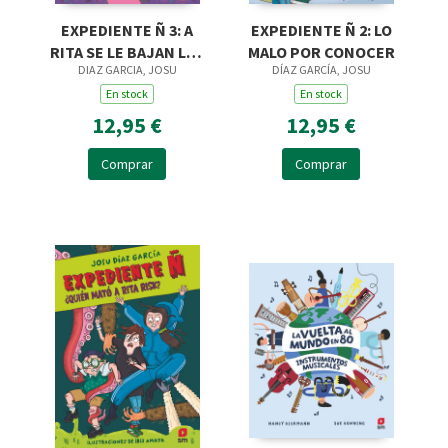
EXPEDIENTE Ñ 2: LO
EXPEDIENTE Ñ 3: A
MALO POR CONOCER
RITA SE LE BAJAN LOS
DÍAZ GARCÍA, JOSU
DIAZ GARCIA, JOSU
HUMOS
En stock
En stock
12,95 €
12,95 €
Comprar
Comprar