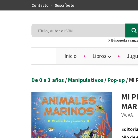
Contacto
Suscríbete
Búsqueda avanz
Inicio
Libros
Jugu
De 0 a 3 años
/
Manipulativos
/
Pop-up
/ MI
MI 
MAR
VV. AA.
Editoria
Año de 