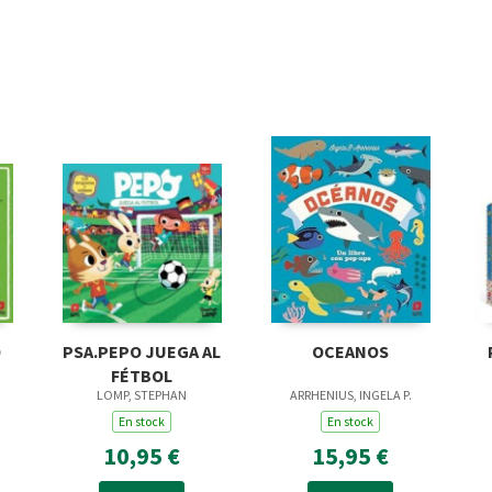
O
PSA.PEPO JUEGA AL
OCEANOS
FÉTBOL
LOMP, STEPHAN
ARRHENIUS, INGELA P.
En stock
En stock
10,95 €
15,95 €