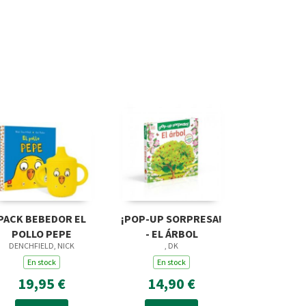
PACK BEBEDOR EL
¡POP-UP SORPRESA!
POLLO PEPE
- EL ÁRBOL
DENCHFIELD, NICK
, DK
En stock
En stock
19,95 €
14,90 €