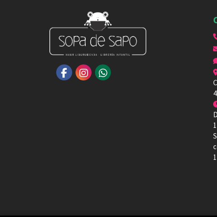
C
4
D
1
S
c
1