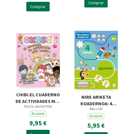
Comprar
Comprar
CHIBI.EL CUADERNO
NIRE ARIKETA
DE ACTIVIDADES MÁS
KOADERNOA: 4
FIGUS, VALENTINA
BONITO
BALLON
MINUTU EGUNEAN
En stock
En stock
9,95 €
5,95 €