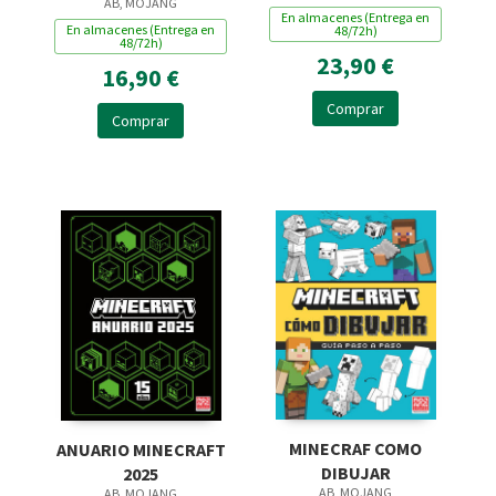
AB, MOJANG
SUPERVIVENCIA
En almacenes (Entrega en
En almacenes (Entrega en
48/72h)
48/72h)
23,90 €
16,90 €
Comprar
Comprar
MINECRAF COMO
ANUARIO MINECRAFT
DIBUJAR
2025
AB, MOJANG
AB, MOJANG