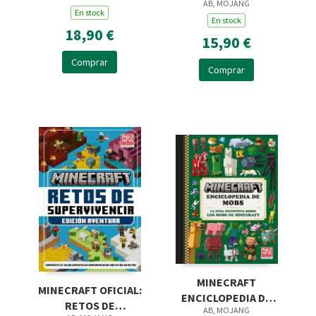
AB, MOJANG
NOVELA
En stock
En stock
18,90 €
15,90 €
Comprar
Comprar
MINECRAFT
MINECRAFT OFICIAL:
ENCICLOPEDIA DE
RETOS DE
AB, MOJANG
MOBS