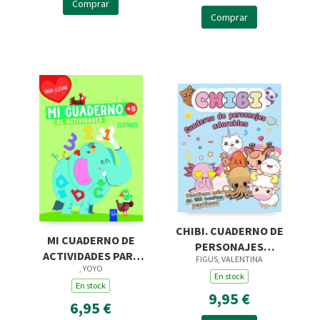
Comprar
Comprar
CHIBI. CUADERNO DE
MI CUADERNO DE
PERSONAJES
ACTIVIDADES PARA
FIGUS, VALENTINA
ADORABLES
, YOYO
LLEVAR. ELEFANTE
En stock
En stock
9,95 €
6,95 €