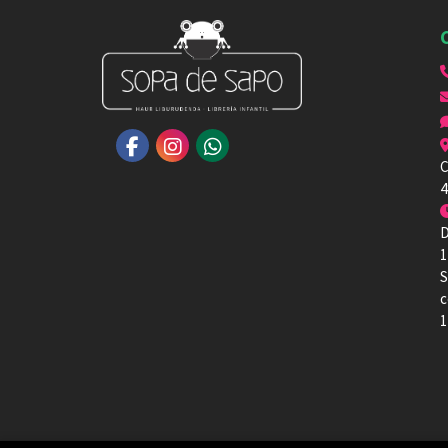
C
4
D
1
S
c
1