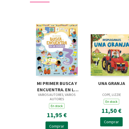
MI PRIMER BUSCA Y
UNA GRANJA
ENCUENTRA. EN LA
VARIOS AUTORES, VARIOS
COPE, LIZZIE
ESCUELA. 3 AÑOS
AUTORES
En stock
En stock
11,50 €
11,95 €
Comprar
Comprar