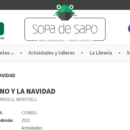
ada
etes
Actividades y talleres
La Librería
S
NAVIDAD
NO Y LA NAVIDAD
RRIOLS, MERITXELL
l:
COMBEL
edición:
2022
:
Actividades