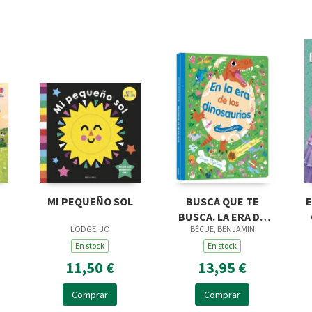
MI PEQUEÑO SOL
BUSCA QUE TE
E
BUSCA. LA ERA DE
LODGE, JO
BÉCUE, BENJAMIN
LOS DINOSAURIOS
En stock
En stock
11,50 €
13,95 €
Comprar
Comprar