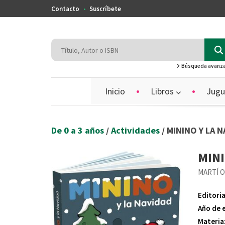
Contacto
Suscríbete
Búsqueda avanz
Inicio
Libros
Jugu
De 0 a 3 años
/
Actividades
/ MININO Y LA 
MINI
MARTÍ O
Editoria
Año de 
Materia