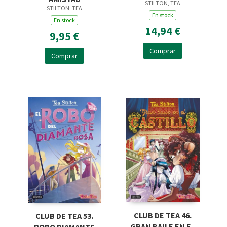
STILTON, TEA
STILTON, TEA
En stock
En stock
14,94 €
9,95 €
Comprar
Comprar
CLUB DE TEA 46.
CLUB DE TEA 53.
GRAN BAILE EN EL