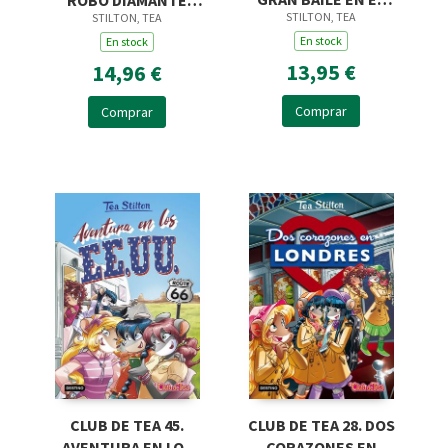
ROBO DIAMANTE
STILTON, TEA
STILTON, TEA
CASTILLO
ROSA
En stock
En stock
13,95 €
14,96 €
Comprar
Comprar
CLUB DE TEA 45.
CLUB DE TEA 28. DOS
AVENTURA EN LOS
CORAZONES EN