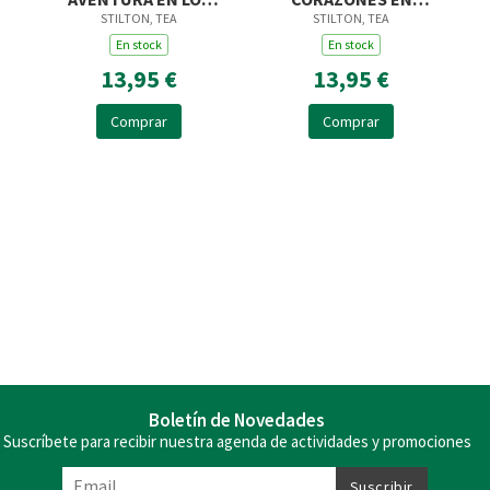
STILTON, TEA
STILTON, TEA
EE.UU.
LONDRES
En stock
En stock
13,95 €
13,95 €
Comprar
Comprar
Boletín de Novedades
Suscríbete para recibir nuestra agenda de actividades y promociones