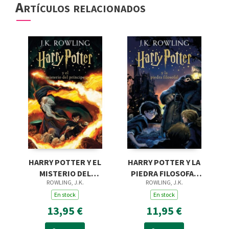
Artículos relacionados
HARRY POTTER Y EL
HARRY POTTER Y LA
MISTERIO DEL
PIEDRA FILOSOFAL
ROWLING, J.K.
ROWLING, J.K.
PRÍNCIPE (HARRY
(HARRY POTTER
POTTER [EDICIÓN
En stock
[EDICIÓN CON LA
En stock
CON LA PORTADA IL
PORTADA ILUSTRA
13,95 €
11,95 €