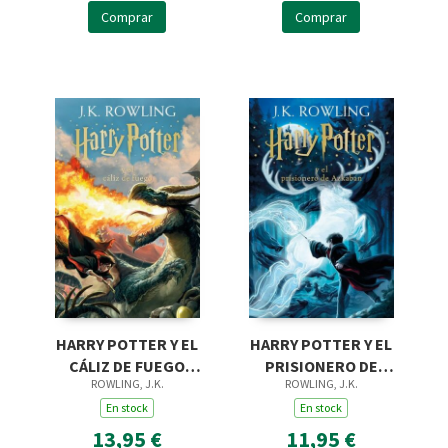
Comprar
Comprar
HARRY POTTER Y EL
HARRY POTTER Y EL
CÁLIZ DE FUEGO
PRISIONERO DE
ROWLING, J.K.
ROWLING, J.K.
(HARRY POTTER
AZKABAN (HARRY
[EDICIÓN CON LA
En stock
POTTER [EDICIÓN
En stock
PORTADA ILUSTRADA
CON LA PORTADA IL
13,95 €
11,95 €