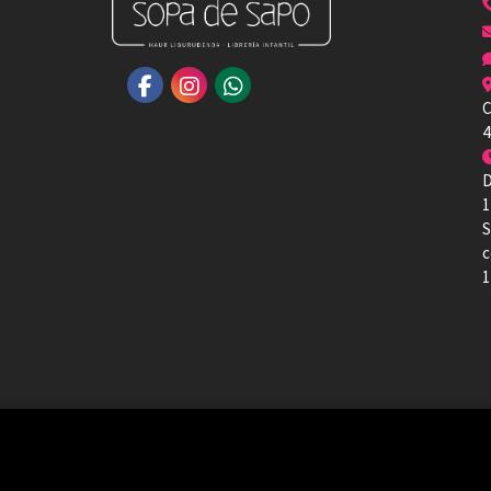
C
4
D
1
S
c
1