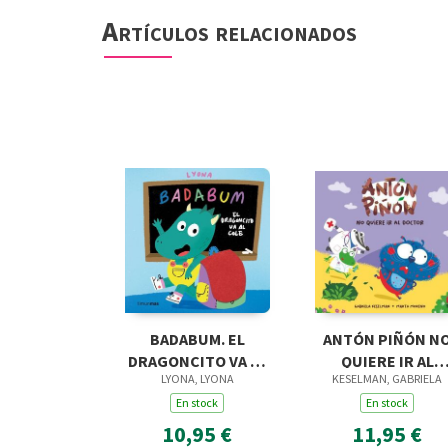
Artículos relacionados
BADABUM. EL
ANTÓN PIÑÓN N
DRAGONCITO VA AL
QUIERE IR AL
LYONA, LYONA
KESELMAN, GABRIELA
COLE
DOCTOR
En stock
En stock
10,95 €
11,95 €