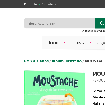
Contacto
Suscríbete
Búsqueda avanz
Inicio
Libros
Jugu
De 3 a 5 años
/
Album ilustrado
/ MOUSTACH
MOU
RENOUL
Editoria
Año de 
Materia