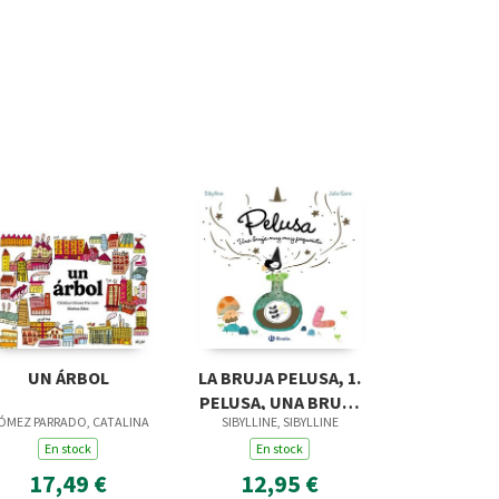
UN ÁRBOL
LA BRUJA PELUSA, 1.
PELUSA, UNA BRUJA
ÓMEZ PARRADO, CATALINA
SIBYLLINE, SIBYLLINE
MUY MUY PEQUEÑITA
En stock
En stock
17,49 €
12,95 €