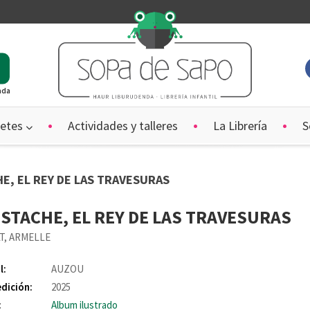
ada
etes
Actividades y talleres
La Librería
S
E, EL REY DE LAS TRAVESURAS
STACHE, EL REY DE LAS TRAVESURAS
T, ARMELLE
l:
AUZOU
edición:
2025
:
Album ilustrado