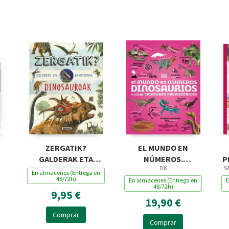
ZERGATIK?
EL MUNDO EN
GALDERAK ETA
NÚMEROS.
P
DK
S
ERANTZUNAK
DINOSAURIOS Y
En almacenes (Entrega en
48/72h)
DINOSAUROAK
OTRAS CRIATURAS
En almacenes (Entrega en
E
48/72h)
9,95 €
PREHISTÓRICAS
19,90 €
Comprar
Comprar