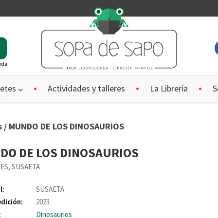
ada
etes
Actividades y talleres
La Librería
S
s
/ MUNDO DE LOS DINOSAURIOS
DO DE LOS DINOSAURIOS
ES, SUSAETA
l:
SUSAETA
edición:
2023
:
Dinosaurios