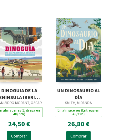
DINOGUIA DE LA
UN DINOSAURIO AL
ENINSULA IBERICA.
DÍA
ANISIDRO MORANT, OSCAR
SMITH, MIRANDA
UNA GUIA
n almacenes (Entrega en
ILUSTRADA PARA
En almacenes (Entrega en
48/72h)
48/72h)
CONOCER A
24,50 €
26,80 €
NUESTROS DIN
Comprar
Comprar