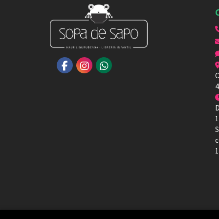
C
4
D
1
S
c
1