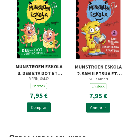
MUNSTROEN ESKOLA
MUNSTROEN ESKOLA
3. DEB ETA DOT ETA
2. SAM ILETSUA ETA
RIPPIN, SALLY
SALLY RIPPIN
DIOT KONPLOT
MARMELADA
En stock
LIKATSUA
En stock
7,95 €
7,95 €
Comprar
Comprar