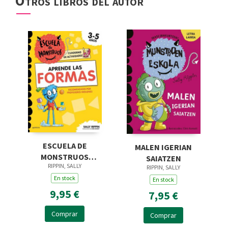
Otros libros del autor
ESCUELA DE
MALEN IGERIAN
MONSTRUOS
SAIATZEN
RIPPIN, SALLY
APRENDE FORMAS
RIPPIN, SALLY
En stock
En stock
9,95 €
7,95 €
Comprar
Comprar