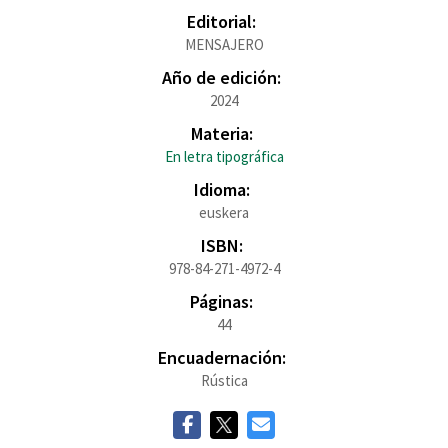
Editorial:
MENSAJERO
Año de edición:
2024
Materia:
En letra tipográfica
Idioma:
euskera
ISBN:
978-84-271-4972-4
Páginas:
44
Encuadernación:
Rústica