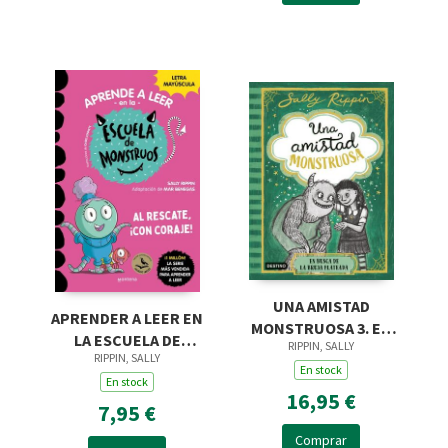
UNA AMISTAD
APRENDER A LEER EN
MONSTRUOSA 3. EN
LA ESCUELA DE
RIPPIN, SALLY
BUSCA DE LA BRUJA
RIPPIN, SALLY
MONSTRUOS 22 - AL
PLATEADA
En stock
RESCATE, ¡CON
En stock
16,95 €
CORAJE!
7,95 €
Comprar