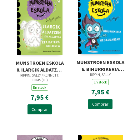
MUNSTROEN ESKOLA
MUNSTROEN ESKOLA
6. BIHURRIKERIA
8. ILARGIK ALDATZEN
RIPPIN, SALLY
HEGALDARIAK
RIPPIN, SALLY / KENNETT,
DU ALDARTEA, ETA
CHRIS (IL.)
En stock
BATERA KOLOREA
En stock
7,95 €
7,95 €
Comprar
Comprar