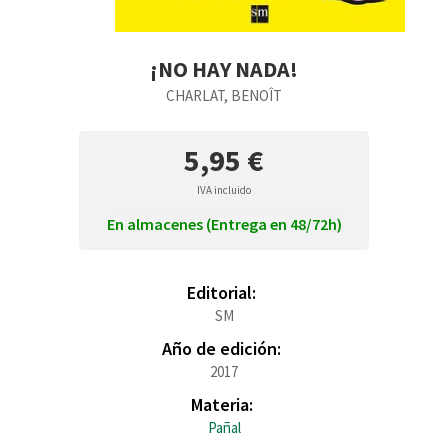
¡NO HAY NADA!
CHARLAT, BENOÎT
5,95 €
IVA incluido
En almacenes (Entrega en 48/72h)
Editorial:
SM
Año de edición:
2017
Materia:
Pañal