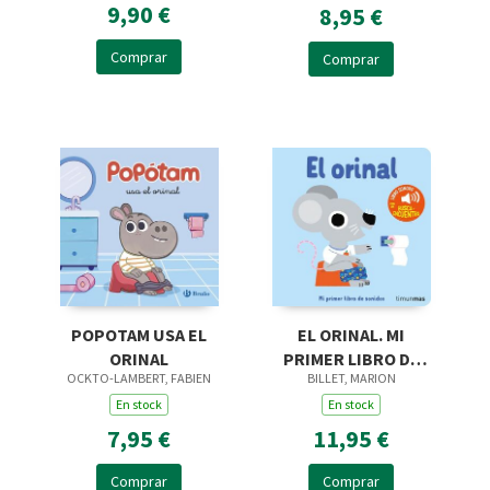
9,90 €
8,95 €
Comprar
Comprar
EL ORINAL. MI
POPOTAM USA EL
PRIMER LIBRO DE
ORINAL
BILLET, MARION
OCKTO-LAMBERT, FABIEN
SONIDOS
En stock
En stock
11,95 €
7,95 €
Comprar
Comprar