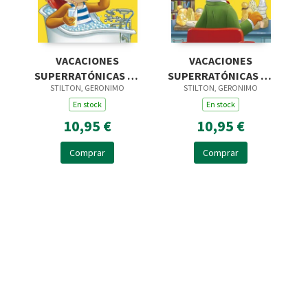
VACACIONES
VACACIONES
SUPERRATÓNICAS 1.º
SUPERRATÓNICAS 2.º
STILTON, GERONIMO
STILTON, GERONIMO
PRIMARIA
PRIMARIA
En stock
En stock
10,95 €
10,95 €
Comprar
Comprar