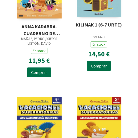
KILIMAK 1 (6-7 URTE)
ANNA KADABRA.
CUADERNO DE
VV.AA.3
MAÑAS, PEDRO / SIERRA
VACACIONES. 2º DE
LISTÓN, DAVID
En stock
PRIMARIA
En stock
14,50 €
11,95 €
Comprar
Comprar