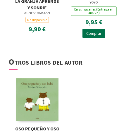
LA GRANJA APRENDE
YOYO
TEXTURAS
Y SONRIE
En almacenes (Entrega en
48/72h)
AGNESE BARUZZI
No disponible
9,95 €
9,90 €
Comprar
Otros libros del autor
OSO PEQUEÑO Y OSO