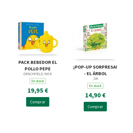
PACK BEBEDOR EL
¡POP-UP SORPRESA!
POLLO PEPE
- EL ÁRBOL
DENCHFIELD, NICK
, DK
En stock
En stock
19,95 €
14,90 €
Comprar
Comprar