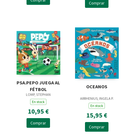
Comprar
Comprar
PSA.PEPO JUEGA AL
OCEANOS
FÉTBOL
LOMP, STEPHAN
ARRHENIUS, INGELA P.
En stock
En stock
10,95 €
15,95 €
Comprar
Comprar