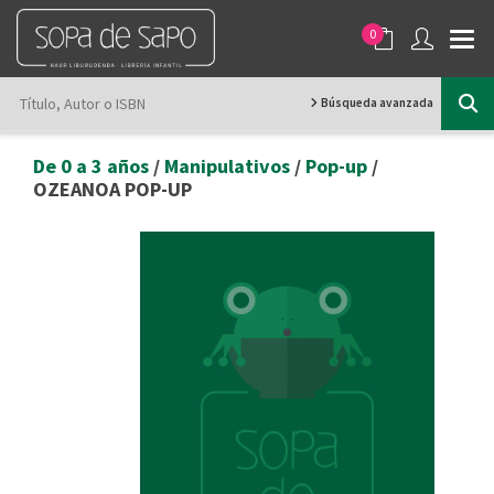
0
Búsqueda avanzada
De 0 a 3 años
/
Manipulativos
/
Pop-up
/
OZEANOA POP-UP