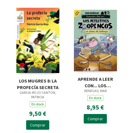
APRENDE A LEER
LOS MUGRES 8: LA
CON... LOS
PROFECÍA SECRETA
BENEGAS, MAR
DETECTIVES
GARCIA-ROJO CANTON,
PATRICIA
ZOOPENCOS LETRA
En stock
En stock
LIGADA 2. LOS DIOSES
8,95 €
DEL ZO
9,50 €
Comprar
Comprar