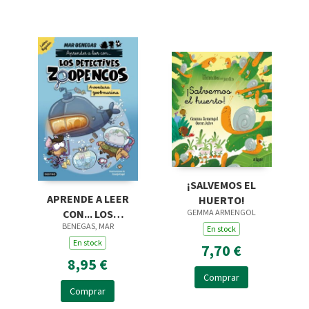
¡SALVEMOS EL
APRENDE A LEER
HUERTO!
GEMMA ARMENGOL
CON... LOS
BENEGAS, MAR
DETECTIVES
En stock
ZOOPENCOS. LETRA
En stock
7,70 €
LIGADA 1. AVENTURA
8,95 €
ZOOBMA
Comprar
Comprar