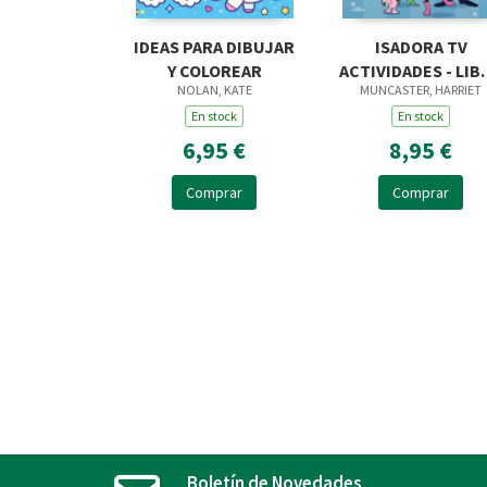
IDEAS PARA DIBUJAR
ISADORA TV
Y COLOREAR
ACTIVIDADES - LIB
NOLAN, KATE
MUNCASTER, HARRIET
DE COLORE
En stock
En stock
6,95 €
8,95 €
Comprar
Comprar
Boletín de Novedades