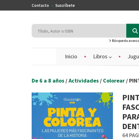
Contacto
Suscríbete
Búsqueda avanz
Inicio
Libros
Jugu
De 6 a 8 años
/
Actividades
/
Colorear
/ PI
PINT
FASC
PARA
DEN
64 PA