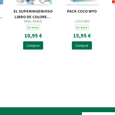
EL SUPERINGENIOSO
PACK COCO WYO
RO
LIBRO DE COLOREAR
DAHL, ROALD
, COCO WYO
DE MATILDA
En stock
En stock
10,95 €
15,95 €
Comprar
Comprar