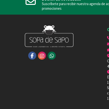
Suscríbete para recibir nuestra agenda de ac
promociones
C
4
D
1
S
c
1