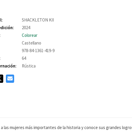
l:
SHACKLETON KII
edición:
2024
:
Colorear
Castellano
978-84-1361-419-9
:
64
rnación:
Rústica
a a las mujeres más importantes de la historia y conoce sus grandes logros