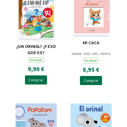
MI CACA
¿UN ORINAL? ¿Y ESO
QUE ES?
SAMBA, GINA / BIEL, MARTA
En stock
En stock
9,90 €
8,95 €
Comprar
Comprar