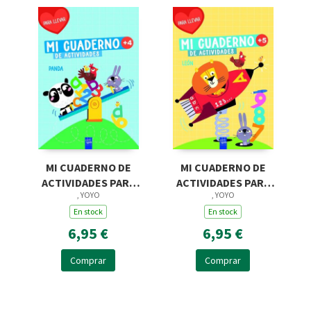
MI CUADERNO DE
MI CUADERNO DE
ACTIVIDADES PARA
ACTIVIDADES PARA
, YOYO
, YOYO
LLEVAR. PANDA
LLEVAR. LEÓN
En stock
En stock
6,95 €
6,95 €
Comprar
Comprar