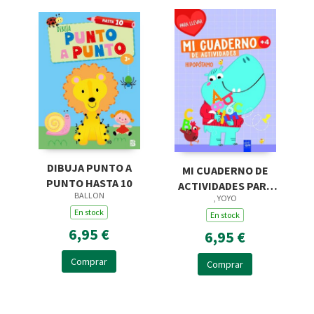
DIBUJA PUNTO A
MI CUADERNO DE
PUNTO HASTA 10
ACTIVIDADES PARA
BALLON
, YOYO
LLEVAR.
En stock
HIPOPÓTAMO
En stock
6,95 €
6,95 €
Comprar
Comprar