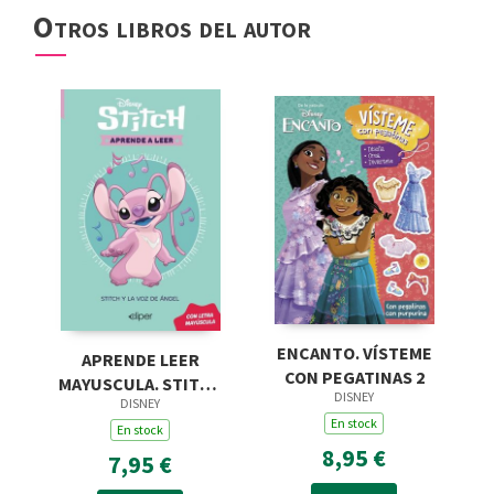
Otros libros del autor
ENCANTO. VÍSTEME
APRENDE LEER
CON PEGATINAS 2
MAYUSCULA. STITCH
DISNEY
DISNEY
VOZ ANGEL
En stock
En stock
8,95 €
7,95 €