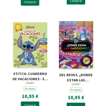
Comprar
Comprar
STITCH. CUADERNO
DEL REVES. ¿DONDE
DE VACACIONES - 5-6
ESTAN LAS
DISNEY
AÑOS
DISNEY
EMOCIONES?
En stock
En stock
10,95 €
10,95 €
Comprar