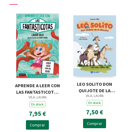
LEO SOLITO DON
APRENDE A LEER CON
QUIJOTE DE LA
LAS FANTASTICOTAS
VILA, LAURA
MANCHA
VILA, LAURA
13. LOLA JUEGA CON
En stock
LAS OLAS
En stock
7,50 €
7,95 €
Comprar
Comprar