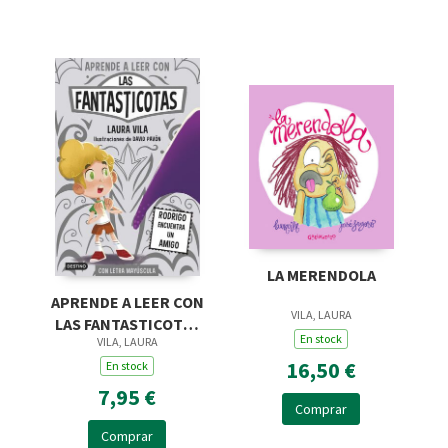
LA MERENDOLA
APRENDE A LEER CON
VILA, LAURA
LAS FANTASTICOTAS
En stock
VILA, LAURA
11. RODRIGO
16,50 €
ENCUENTRA UN
En stock
AMIGO
7,95 €
Comprar
Comprar