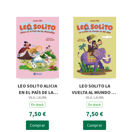
LEO SOLITO ALICIA
LEO SOLITO LA
EN EL PAÍS DE LAS
VUELTA AL MUNDO EN
VILA, LAURA
VILA, LAURA
MARAVILLAS
80 DÍAS
En stock
En stock
7,50 €
7,50 €
Comprar
Comprar