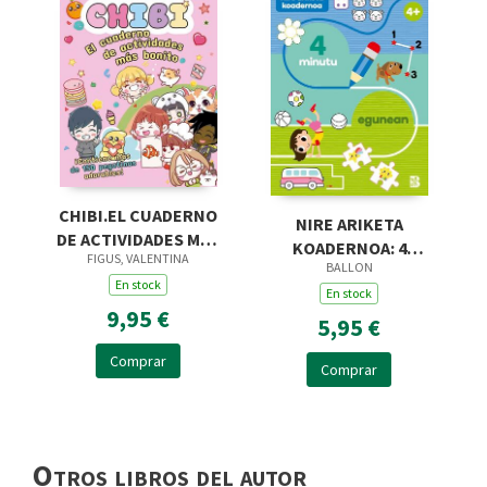
CHIBI.EL CUADERNO
NIRE ARIKETA
DE ACTIVIDADES MÁS
KOADERNOA: 4
FIGUS, VALENTINA
BONITO
BALLON
MINUTU EGUNEAN
En stock
En stock
9,95 €
5,95 €
Comprar
Comprar
Otros libros del autor