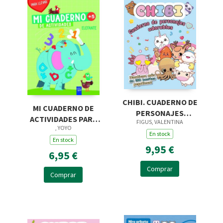
CHIBI. CUADERNO DE
MI CUADERNO DE
PERSONAJES
ACTIVIDADES PARA
FIGUS, VALENTINA
ADORABLES
, YOYO
LLEVAR. ELEFANTE
En stock
En stock
9,95 €
6,95 €
Comprar
Comprar