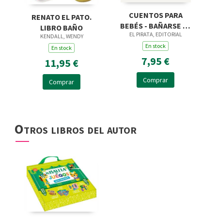
CUENTOS PARA
RENATO EL PATO.
BEBÉS - BAÑARSE ES
LIBRO BAÑO
EL PIRATA, EDITORIAL
DIVERTIDO
KENDALL, WENDY
En stock
En stock
7,95 €
11,95 €
Comprar
Comprar
Otros libros del autor