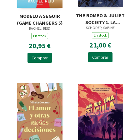
THE ROMEO & JULIET
MODELO A SEGUIR
SOCIETY 1. LA
(GAME CHANGERS 5)
SCHODER, SABINE
MALDICIÓN DE LAS
RACHEL, REID
ROSAS
En stock
En stock
21,00 €
20,95 €
Comprar
Comprar