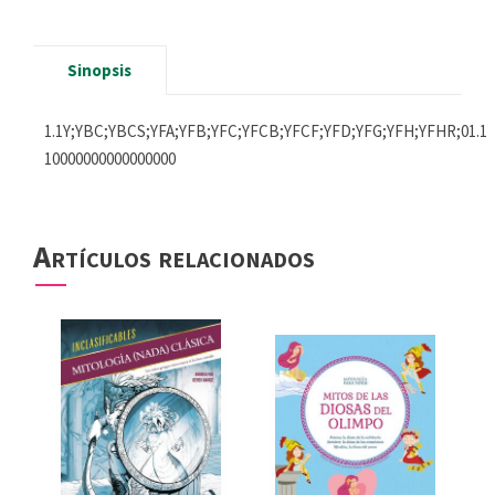
Sinopsis
1.1Y;YBC;YBCS;YFA;YFB;YFC;YFCB;YFCF;YFD;YFG;YFH;YFHR;01.1
10000000000000000
Artículos relacionados