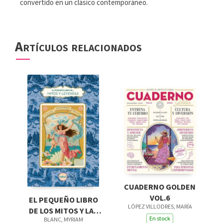
convertido en un clásico contemporáneo.
Artículos relacionados
CUADERNO GOLDEN
VOL.6
EL PEQUEÑO LIBRO
LÓPEZ VILLODRES, MARÍA
DE LOS MITOS Y LAS
En stock
BLANC, MYRIAM
LEYENDAS