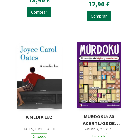
12,90 €
Comprar
Comprar
MURDOKU: 80
A MEDIA LUZ
ACERTIJOS DE
GARAND, MANUEL
OATES, JOYCE CAROL
LÓGICA Y
ASESINATOS
En stock
En stock