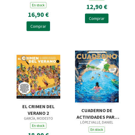
12,90 €
En stock
16,90 €
Comprar
Comprar
EL CRIMEN DEL
CUADERNO DE
VERANO 2
ACTIVIDADES PARA
GARCÍA, MODESTO
LÓPEZ VALLE, DANIEL
ADULTOS VOL.15
En stock
En stock
18,90 €