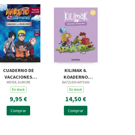
CUADERNO DE
KILIMAK 6.
VACACIONES
KOADERNO
MEYER, AURORE
BATZUEN ARTEAN
NARUTO
JOSTAGARRIA (11-12
SHIPPUDEN.
En stock
URTE)
En stock
REPÁRATE PARA LA
9,95 €
14,50 €
ESO
Comprar
Comprar