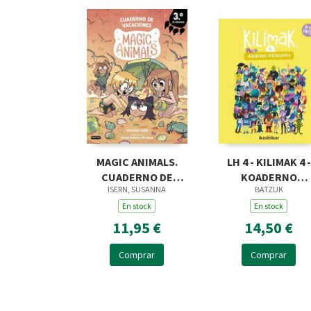
MAGIC ANIMALS.
LH 4 - KILIMAK 4 -
CUADERNO DE
KOADERNO
ISERN, SUSANNA
BATZUK
VACACIONES. 3º DE
JOSTAGARRIA (9-
PRIMARIA
En stock
En stock
URTE
11,95 €
14,50 €
Comprar
Comprar