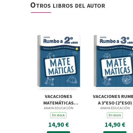
Otros libros del autor
VACACIONES
VACACIONES RUM
MATEMÁTICAS
A 3ºESO (2ºESO)
ANAYA EDUCACIÓN
ANAYA EDUCACIÓN
RUMBO 2ºESO
(1ºESO)
En stock
En stock
14,90 €
14,90 €