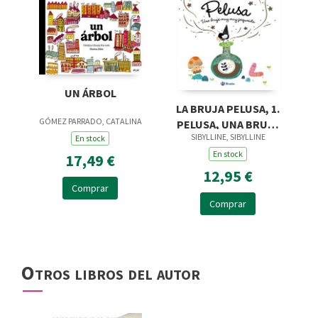
UN ÁRBOL
LA BRUJA PELUSA, 1.
GÓMEZ PARRADO, CATALINA
PELUSA, UNA BRUJA
SIBYLLINE, SIBYLLINE
MUY MUY PEQUEÑITA
En stock
En stock
17,49 €
12,95 €
Comprar
Comprar
Otros libros del autor