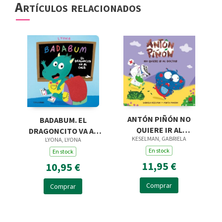
Artículos relacionados
ANTÓN PIÑÓN NO
BADABUM. EL
QUIERE IR AL
DRAGONCITO VA AL
KESELMAN, GABRIELA
LYONA, LYONA
DOCTOR
COLE
En stock
En stock
11,95 €
10,95 €
Comprar
Comprar