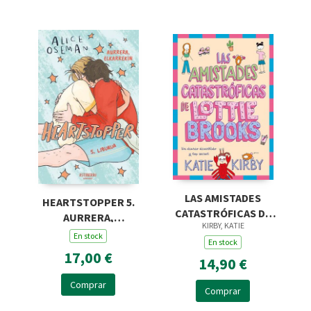
LAS AMISTADES
HEARTSTOPPER 5.
CATASTRÓFICAS DE
AURRERA,
KIRBY, KATIE
LOTTIE BROOKS
ELKARREKIN
En stock
En stock
17,00 €
14,90 €
Comprar
Comprar