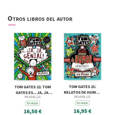
Otros libros del autor
TOM GATES 21:
TOM GATES 22. TOM
RELATOS DE HUMOR
GATES ES... JA, JA,
PICHON, LIZ
PICHON, LIZ
GENIALES (DE CINCO
GENIAL!
ESTRELLAS)
En stock
En stock
16,95 €
16,50 €