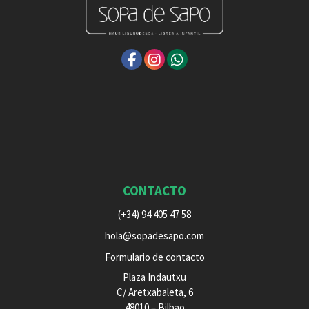
CONTACTO
(+34) 94 405 47 58
hola@sopadesapo.com
Formulario de contacto
Plaza Indautxu
C/ Aretxabaleta, 6
48010 – Bilbao