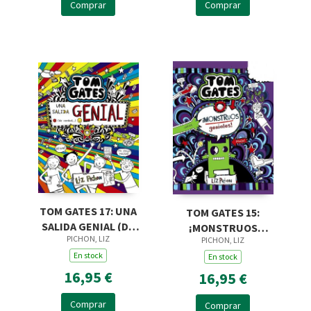
Comprar
Comprar
TOM GATES 17: UNA
TOM GATES 15:
SALIDA GENIAL (DE
¡MONSTRUOS
PICHON, LIZ
PICHON, LIZ
VERDAD...)
GENIALES!
En stock
En stock
16,95 €
16,95 €
Comprar
Comprar