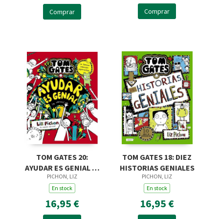
Comprar
Comprar
TOM GATES 20:
TOM GATES 18: DIEZ
AYUDAR ES GENIAL (A
HISTORIAS GENIALES
PICHON, LIZ
PICHON, LIZ
VECES)
En stock
En stock
16,95 €
16,95 €