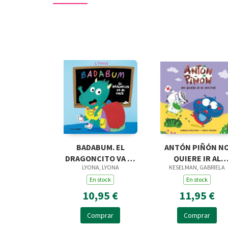
BADABUM. EL
ANTÓN PIÑÓN N
DRAGONCITO VA AL
QUIERE IR AL
LYONA, LYONA
KESELMAN, GABRIELA
COLE
DOCTOR
En stock
En stock
10,95 €
11,95 €
Comprar
Comprar