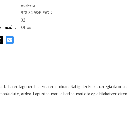
euskera
978-84-9843-963-2
:
32
rnación:
Otros
n eta haren lagunen baserriaren ondoan. Nabigatzeko zaharregia da orain,
rabaki dute, ordea. Laguntasunari, elkartasunari eta egia bilakatzen dire