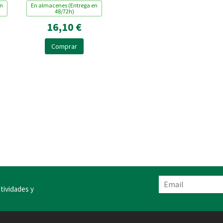
en
En almacenes (Entrega en
48/72h)
16,10 €
Comprar
tividades y