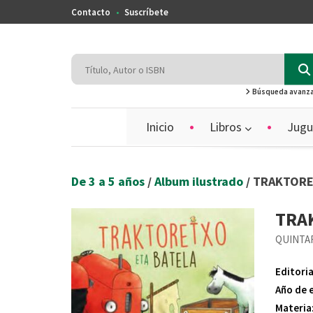
Contacto
Suscríbete
Búsqueda avanz
Inicio
Libros
Jugu
De 3 a 5 años
/
Album ilustrado
/ TRAKTORE
TRA
QUINTAR
Editoria
Año de 
Materia