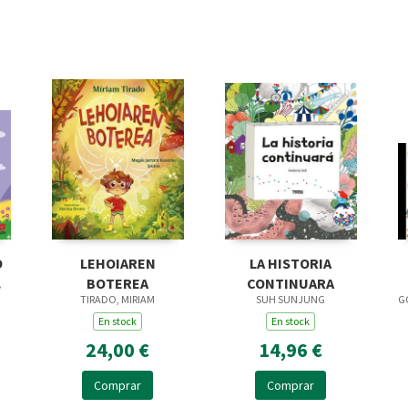
O
LEHOIAREN
LA HISTORIA
BOTEREA
CONTINUARA
TIRADO, MIRIAM
SUH SUNJUNG
G
En stock
En stock
24,00 €
14,96 €
Comprar
Comprar