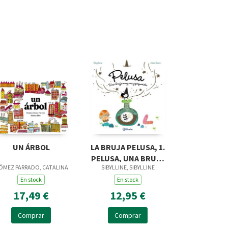
UN ÁRBOL
LA BRUJA PELUSA, 1.
PELUSA, UNA BRUJA
ÓMEZ PARRADO, CATALINA
SIBYLLINE, SIBYLLINE
MUY MUY PEQUEÑITA
En stock
En stock
17,49 €
12,95 €
Comprar
Comprar