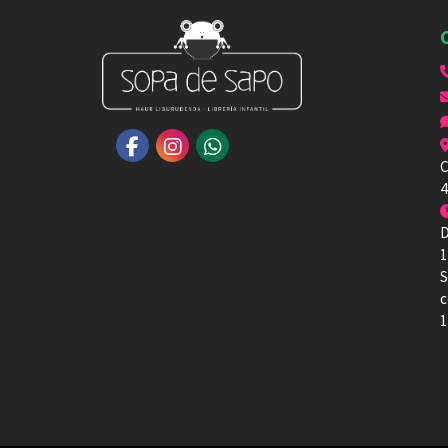
C
4
D
1
S
c
1