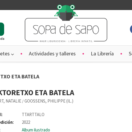
ada
etes
Actividades y talleres
La Librería
S
TXO ETA BATELA
KTORETXO ETA BATELA
T, NATALIE
GOOSSENS, PHILIPPE (IL.)
/
l:
TTARTTALO
edición:
2022
:
Album ilustrado