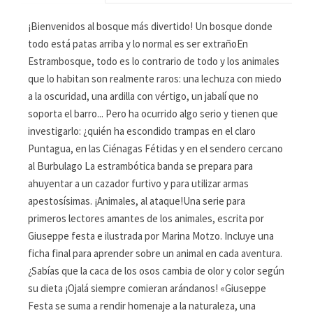
¡Bienvenidos al bosque más divertido! Un bosque donde
todo está patas arriba y lo normal es ser extrañoEn
Estrambosque, todo es lo contrario de todo y los animales
que lo habitan son realmente raros: una lechuza con miedo
a la oscuridad, una ardilla con vértigo, un jabalí que no
soporta el barro... Pero ha ocurrido algo serio y tienen que
investigarlo: ¿quién ha escondido trampas en el claro
Puntagua, en las Ciénagas Fétidas y en el sendero cercano
al Burbulago La estrambótica banda se prepara para
ahuyentar a un cazador furtivo y para utilizar armas
apestosísimas. ¡Animales, al ataque!Una serie para
primeros lectores amantes de los animales, escrita por
Giuseppe festa e ilustrada por Marina Motzo. Incluye una
ficha final para aprender sobre un animal en cada aventura.
¿Sabías que la caca de los osos cambia de olor y color según
su dieta ¡Ojalá siempre comieran arándanos! «Giuseppe
Festa se suma a rendir homenaje a la naturaleza, una