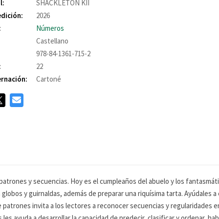
l:
SHACKLETON KII
edición:
2026
:
Números
Castellano
978-84-1361-715-2
:
22
rnación:
Cartoné
ar patrones y secuencias. Hoy es el cumpleaños del abuelo y los fantasmát
on globos y guirnaldas, además de preparar una riquísima tarta. Ayúdales
atrones invita a los lectores a reconocer secuencias y regularidades 
ayuda a desarrollar la capacidad de predecir, clasificar y ordenar, habi