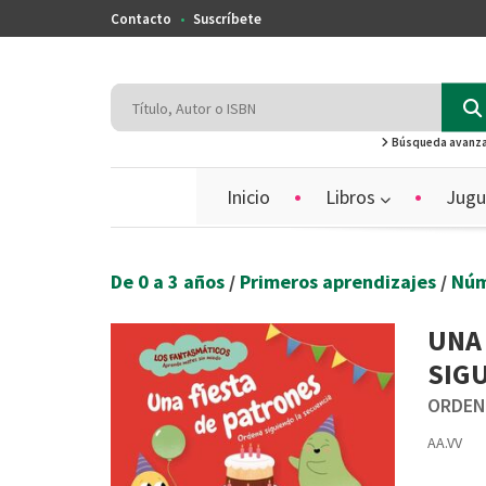
Contacto
Suscríbete
Búsqueda avanz
Inicio
Libros
Jugu
De 0 a 3 años
/
Primeros aprendizajes
/
Nú
UNA
SIGU
ORDENA
AA.VV