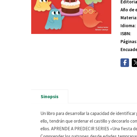
Editoria
Año de 
Materia
Idioma:
ISBN:
Páginas
Encuade
Sinopsis
Un libro para desarrollar la capacidad de identific
ello, tendrán que ordenar el castillo y decorarlo c
ellos. APRENDE A PREDECIR SERIES «Una fiesta de p
Comprender los patrones desde edades tempranas les 