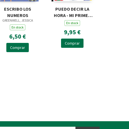
ESCRIBO LOS
PUEDO DECIR LA
NUMEROS
HORA - MI PRIMER
GREENWELL, JESSICA
LIBRO DE RELOJES
En stock
En stock
9,95 €
6,50 €
Comprar
Comprar