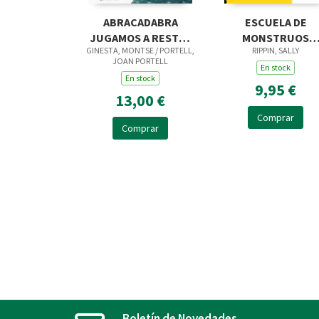
ABRACADABRA
ESCUELA DE
JUGAMOS A RESTAR
MONSTRUOS
GINESTA, MONTSE / PORTELL,
RIPPIN, SALLY
NUMEROS
APRENDE FORMA
JOAN PORTELL
En stock
En stock
9,95 €
13,00 €
Comprar
Comprar
Boletín de Novedades