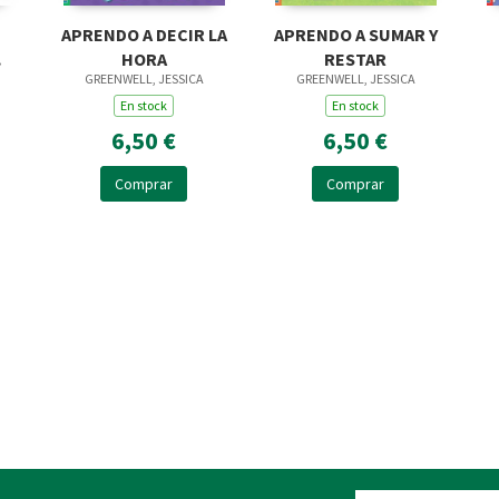
APRENDO A DECIR LA
APRENDO A SUMAR Y
HORA
RESTAR
GREENWELL, JESSICA
GREENWELL, JESSICA
S
En stock
En stock
6,50 €
6,50 €
Comprar
Comprar