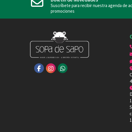
Suscríbete para recibir nuestra agenda de ac
promociones
C
4
D
1
S
c
1