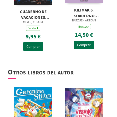
KILIMAK 6.
CUADERNO DE
KOADERNO
VACACIONES
BATZUEN ARTEAN
JOSTAGARRIA (11-12
MEYER, AURORE
NARUTO SHIPPUDEN.
URTE)
En stock
PREPÁRATE PARA LA
En stock
14,50 €
ESO
9,95 €
Comprar
Comprar
Otros libros del autor