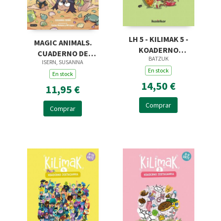
LH 5 - KILIMAK 5 -
MAGIC ANIMALS.
KOADERNO
CUADERNO DE
BATZUK
JOSTAGARRIA (10-11
ISERN, SUSANNA
VACACIONES. 3º DE
En stock
URT
PRIMARIA
En stock
14,50 €
11,95 €
Comprar
Comprar