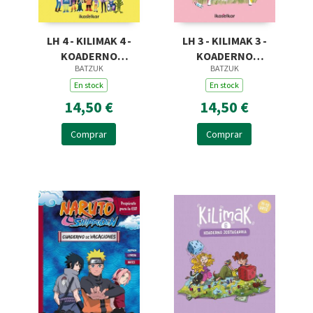
LH 4 - KILIMAK 4 -
LH 3 - KILIMAK 3 -
KOADERNO
KOADERNO
BATZUK
BATZUK
JOSTAGARRIA (9-10
JOSTAGARRIA (8-9
En stock
URTE
URTE)
En stock
14,50 €
14,50 €
Comprar
Comprar