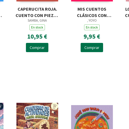
CAPERUCITA ROJA.
MIS CUENTOS
L
CUENTO CON PIEZAS
CLÁSICOS CON
C
SAMBA, GINA
, YOYO
DESLIZABLES
TEXTURAS.
En stock
CAPERUCITA ROJA
En stock
10,95 €
9,95 €
Comprar
Comprar