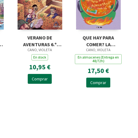
VERANO DE
QUE HAY PARA
AVENTURAS 6.º
COMER? LA
CANO, VIOLETA
CANO, VIOLETA
PRIMARIA
DELICIOSA HISTORIA
En stock
DE LA ALIMENTACION
En almacenes (Entrega en
48/72h)
10,95 €
17,50 €
Comprar
Comprar