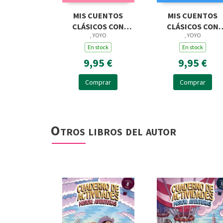
MIS CUENTOS
MIS CUENTOS
CLÁSICOS CON
CLÁSICOS CON
, YOYO
, YOYO
TEXTURAS. LOS TRES
TEXTURAS.
CERDITOS
En stock
CENICIENTA
En stock
9,95 €
9,95 €
Comprar
Comprar
Otros libros del autor