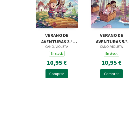
VERANO DE
VERANO DE
AVENTURAS 3.º
AVENTURAS 5.º
CANO, VIOLETA
CANO, VIOLETA
PRIMARIA
PRIMARIA
En stock
En stock
10,95 €
10,95 €
Comprar
Comprar