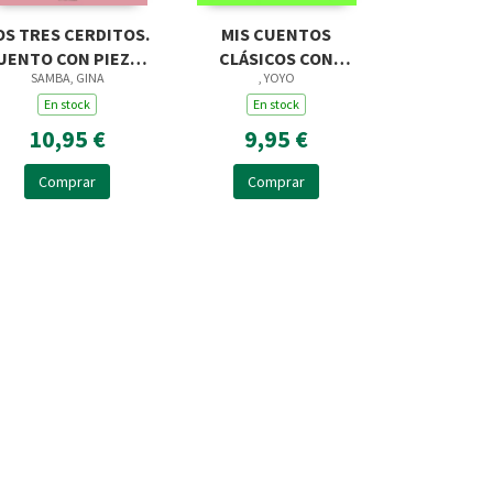
OS TRES CERDITOS.
MIS CUENTOS
UENTO CON PIEZAS
CLÁSICOS CON
SAMBA, GINA
, YOYO
DESLIZABLES
TEXTURAS. EL LIBRO
En stock
DE LA SELVA
En stock
10,95 €
9,95 €
Comprar
Comprar