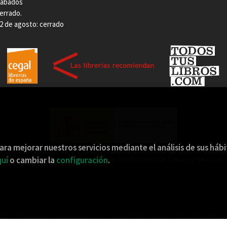
ábados
errado.
2 de agosto: cerrado
ara mejorar nuestros servicios mediante el análisis de sus háb
uí
o cambiar la
configuración
.
Esta actividad ha recibido una ayuda del Ministerio de Cultura y Deporte.
2026 ©
Sopa de Sapo
. Todos los Derechos Reservados |
Grupo Trevenqu