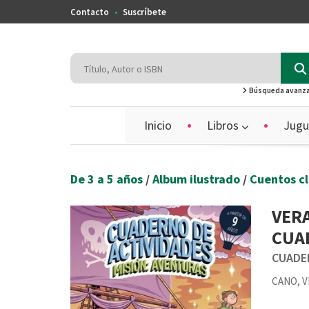
Contacto
Suscríbete
Búsqueda avanz
Inicio
Libros
Jugu
De 3 a 5 años
/
Album ilustrado
/
Cuentos c
VERA
CUA
CUADE
CANO, V