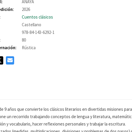
l:
ANAYA
edición:
2026
:
Cuentos clásicos
Castellano
978-84-143-6292-1
:
80
rnación:
Rústica
 9 años que convierte los clásicos literarios en divertidas misiones par
ne un recorrido trabajando conceptos de lengua y literatura, matemáticas
 y vocabulario, hacer reflexiones personales y trabajar la escritura.
ados (medidas, multiplicaciones, divisiones y problemas de dos pasos) c