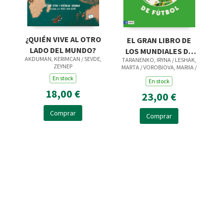
¿QUIÉN VIVE AL OTRO
EL GRAN LIBRO DE
LADO DEL MUNDO?
LOS MUNDIALES DE
AKDUMAN, KERIMCAN / SEVDE,
TARANENKO, IRYNA / LESHAK,
FÚTBOL
ZEYNEP
MARTA / VOROBIOVA, MARIIA /
PLOTKA, ANNA
En stock
En stock
18,00 €
23,00 €
Comprar
Comprar