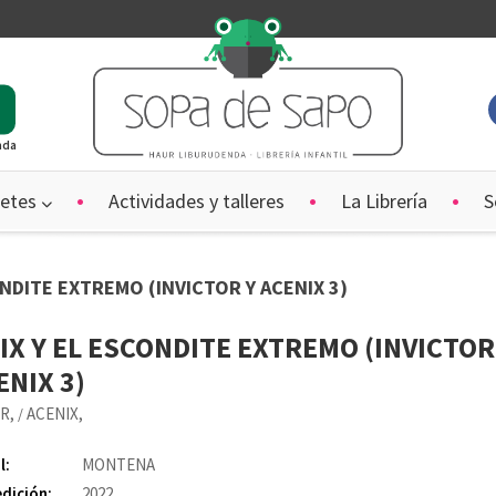
ada
etes
Actividades y talleres
La Librería
S
CONDITE EXTREMO (INVICTOR Y ACENIX 3)
IX Y EL ESCONDITE EXTREMO (INVICTOR
ENIX 3)
OR,
ACENIX,
/
l:
MONTENA
edición:
2022