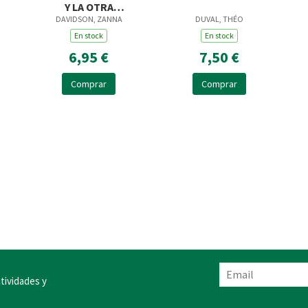
Y LA OTRA
DAVIDSON, ZANNA
DUVAL, THÉO
BLANCANIEVES -
LIBRO 7
En stock
En stock
6,95 €
7,50 €
Comprar
Comprar
tividades y