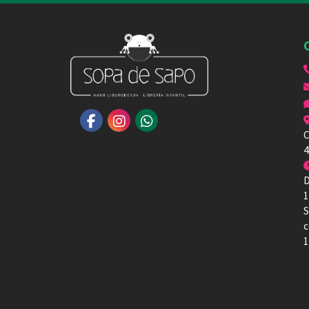
C
4
D
1
S
c
1