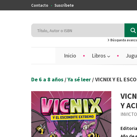
Contacto
Suscríbete
Búsqueda avanz
Inicio
Libros
Jugu
De 6 a 8 años
/
Ya sé leer
/ VICNIX Y EL ES
VICN
Y AC
INVICT
Editoria
Año de 