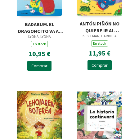
ANTÓN PIÑÓN NO
BADABUM. EL
QUIERE IR AL
DRAGONCITO VA AL
KESELMAN, GABRIELA
LYONA, LYONA
DOCTOR
COLE
En stock
En stock
11,95 €
10,95 €
Comprar
Comprar