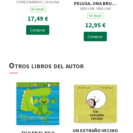
GÓMEZ PARRADO, CATALINA
PELUSA, UNA BRUJA
SIBYLLINE, SIBYLLINE
MUY MUY PEQUEÑITA
En stock
En stock
17,49 €
12,95 €
Comprar
Comprar
Otros libros del autor
UN EXTRAÑO VECINO
TILO EN EL NILO