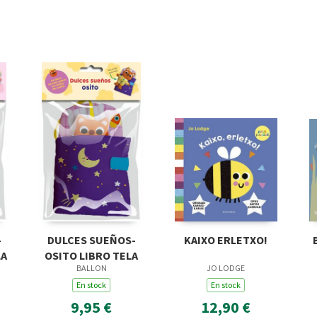
-
DULCES SUEÑOS-
KAIXO ERLETXO!
LA
OSITO LIBRO TELA
BALLON
JO LODGE
En stock
En stock
9,95 €
12,90 €