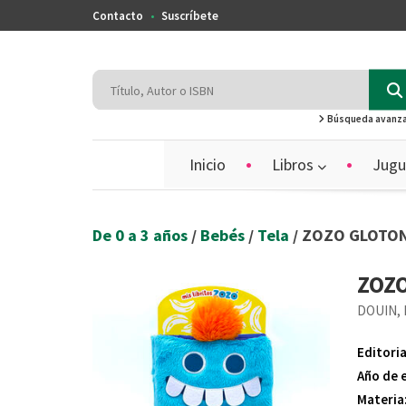
Contacto
Suscríbete
Búsqueda avanz
Inicio
Libros
Jugu
De 0 a 3 años
/
Bebés
/
Tela
/ ZOZO GLOTO
ZOZ
DOUIN,
Editoria
Año de 
Materia