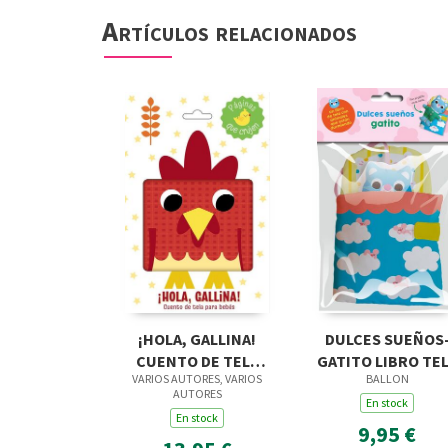
Artículos relacionados
¡HOLA, GALLINA!
DULCES SUEÑOS
CUENTO DE TELA
GATITO LIBRO TE
VARIOS AUTORES, VARIOS
BALLON
PARA BEBÉS
AUTORES
En stock
En stock
9,95 €