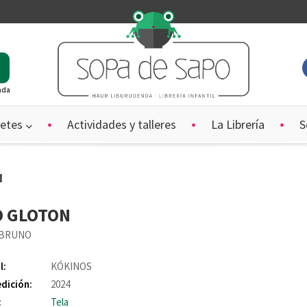
ada
etes
Actividades y talleres
La Librería
S
N
O GLOTON
 BRUNO
l:
KÓKINOS
edición:
2024
:
Tela