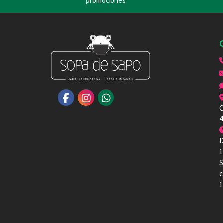
promociones
C
4
D
1
S
c
1