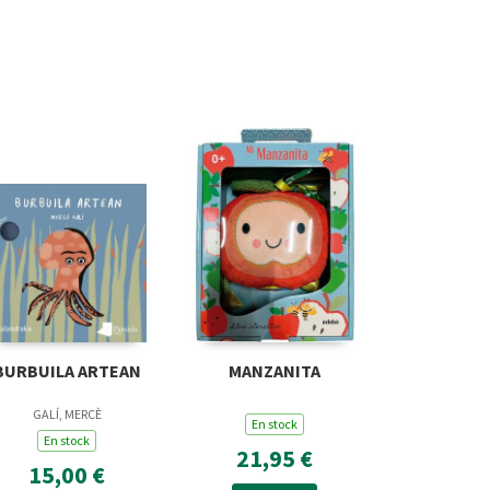
BURBUILA ARTEAN
MANZANITA
GALÍ, MERCÈ
En stock
En stock
21,95 €
15,00 €