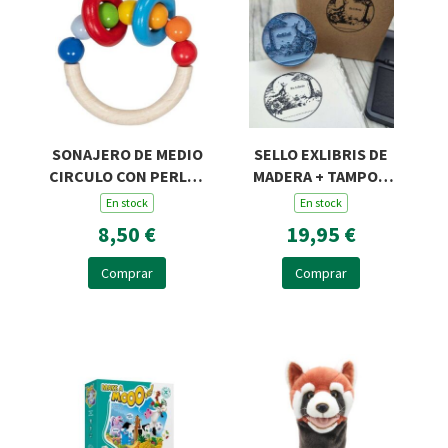
SONAJERO DE MEDIO
SELLO EXLIBRIS DE
CIRCULO CON PERLAS
MADERA + TAMPON
Y DOS ANILLAS
ROSA Y ZORRO R45
En stock
En stock
8,50 €
19,95 €
Comprar
Comprar