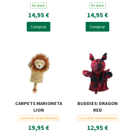
MARIONETA
En stock
En stock
FLAMENCO
14,95 €
14,95 €
Comprar
Comprar
CARPETS MARIONETA
BUDDIES: DRAGON
LION
RED
Consultar disponibilidad
Consultar disponibilidad
19,95 €
12,95 €