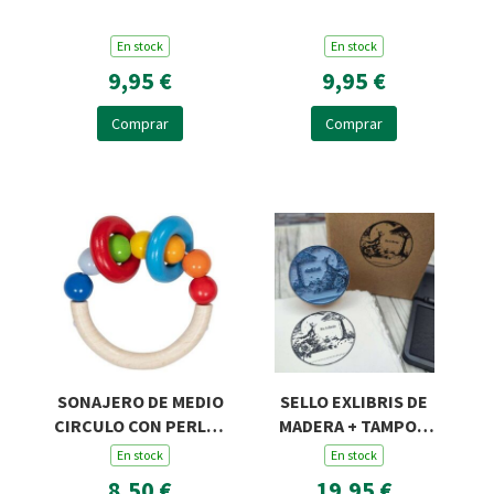
En stock
En stock
9,95 €
9,95 €
Comprar
Comprar
SONAJERO DE MEDIO
SELLO EXLIBRIS DE
CIRCULO CON PERLAS
MADERA + TAMPON
Y DOS ANILLAS
ROSA Y ZORRO R45
En stock
En stock
8,50 €
19,95 €