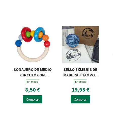
SONAJERO DE MEDIO
SELLO EXLIBRIS DE
CIRCULO CON
MADERA + TAMPON
PERLAS Y DOS
ROSA Y ZORRO R45
En stock
En stock
ANILLAS
8,50 €
19,95 €
Comprar
Comprar