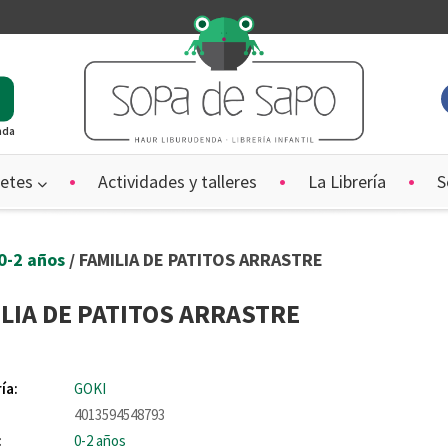
ada
etes
Actividades y talleres
La Librería
S
0-2 años
/ FAMILIA DE PATITOS ARRASTRE
LIA DE PATITOS ARRASTRE
ía:
GOKI
4013594548793
:
0-2 años