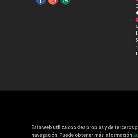
C
4
D
1
S
c
1
Esta web utiliza cookies propias y de terceros p
navegación. Puede obtener más información
aq