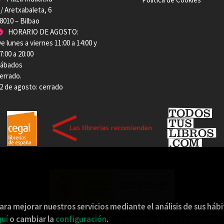
/ Aretxabaleta, 6
8010 – Bilbao
HORARIO DE AGOSTO:
e lunes a viernes 11:00 a 14:00 y
7:00 a 20:00
ábados
errado.
2 de agosto: cerrado
ara mejorar nuestros servicios mediante el análisis de sus háb
uí
o cambiar la
configuración
.
Esta actividad ha recibido una ayuda del Ministerio de Cultura y Deporte.