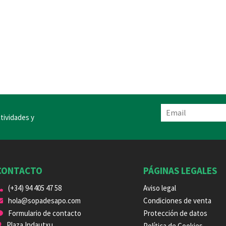
tividades y
CONTACTO
PÁGINAS LEGALES
(+34) 94 405 47 58
Aviso legal
hola@sopadesapo.com
Condiciones de venta
Formulario de contacto
Protección de datos
Plaza Indautxu
Política de Cookies