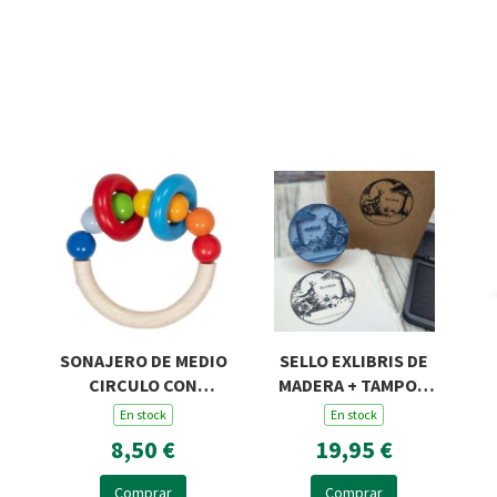
SONAJERO DE MEDIO
SELLO EXLIBRIS DE
CIRCULO CON
MADERA + TAMPON
PERLAS Y DOS
ROSA Y ZORRO R45
En stock
En stock
ANILLAS
8,50 €
19,95 €
Comprar
Comprar