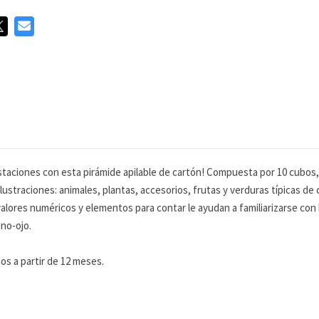
staciones con esta pirámide apilable de cartón! Compuesta por 10 cubos, in
 ilustraciones: animales, plantas, accesorios, frutas y verduras típicas de
 valores numéricos y elementos para contar le ayudan a familiarizarse con 
ano-ojo.
s a partir de 12 meses.