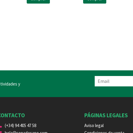
tividades y
CONTACTO
PÁGINAS LEGALES
(+34) 94 405 47 58
Aviso legal
hola@sopadesapo.com
Condiciones de venta