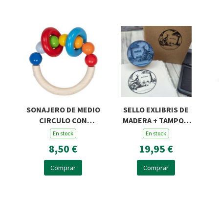
SONAJERO DE MEDIO
SELLO EXLIBRIS DE
CIRCULO CON
MADERA + TAMPON
PERLAS Y DOS
ROSA Y ZORRO R45
En stock
En stock
ANILLAS
8,50 €
19,95 €
Comprar
Comprar