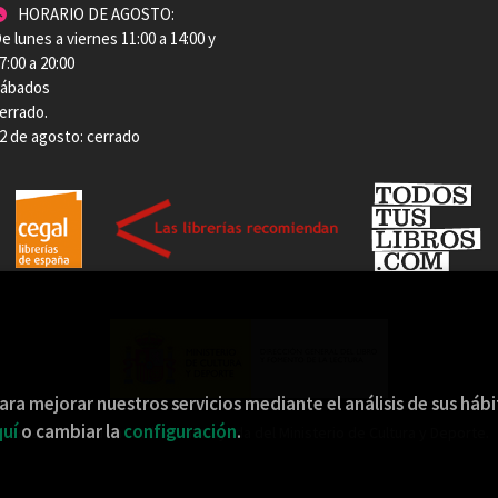
HORARIO DE AGOSTO:
e lunes a viernes 11:00 a 14:00 y
7:00 a 20:00
ábados
errado.
2 de agosto: cerrado
ara mejorar nuestros servicios mediante el análisis de sus háb
uí
o cambiar la
configuración
.
Esta actividad ha recibido una ayuda del Ministerio de Cultura y Deporte.