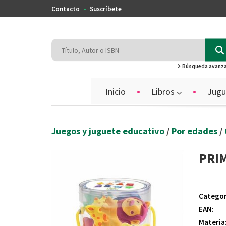
Contacto
Suscríbete
Búsqueda avanz
Inicio
Libros
Jugu
Juegos y juguete educativo
/
Por edades
/
PRI
Categor
EAN:
Materia