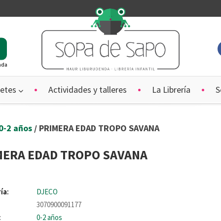
ada
etes
Actividades y talleres
La Librería
S
0-2 años
/ PRIMERA EDAD TROPO SAVANA
MERA EDAD TROPO SAVANA
ía:
DJECO
3070900091177
:
0-2 años