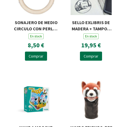
SONAJERO DE MEDIO
SELLO EXLIBRIS DE
CIRCULO CON PERLAS
MADERA + TAMPON
Y DOS ANILLAS
ROSA Y ZORRO R45
En stock
En stock
8,50 €
19,95 €
Comprar
Comprar