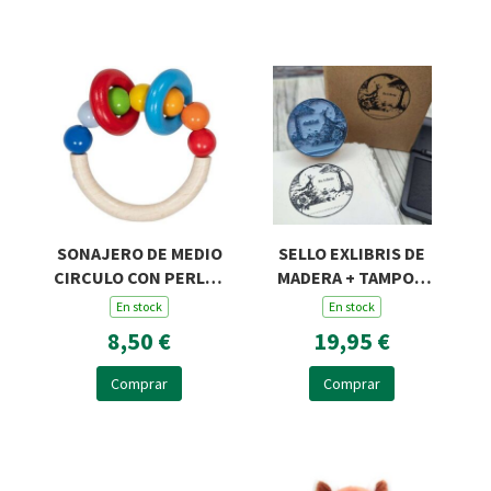
SONAJERO DE MEDIO
SELLO EXLIBRIS DE
CIRCULO CON PERLAS
MADERA + TAMPON
Y DOS ANILLAS
ROSA Y ZORRO R45
En stock
En stock
8,50 €
19,95 €
Comprar
Comprar