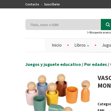
Contacto
Suscríbete
Búsqueda avanz
Inicio
Libros
Jugu
Juegos y juguete educativo
/
Por edades
/
VASO
MON
Categor
EAN: