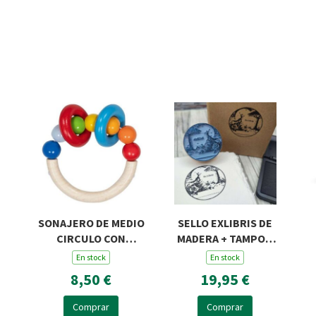
SONAJERO DE MEDIO
SELLO EXLIBRIS DE
CIRCULO CON
MADERA + TAMPON
PERLAS Y DOS
ROSA Y ZORRO R45
En stock
En stock
ANILLAS
8,50 €
19,95 €
Comprar
Comprar