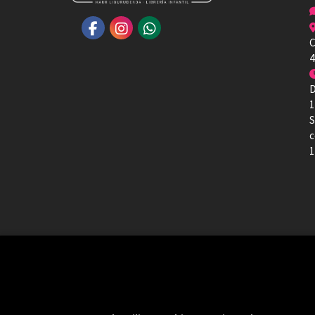
C
4
D
1
S
c
1