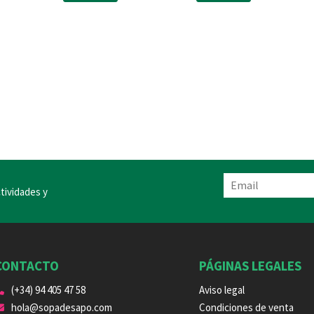
tividades y
CONTACTO
PÁGINAS LEGALES
(+34) 94 405 47 58
Aviso legal
hola@sopadesapo.com
Condiciones de venta