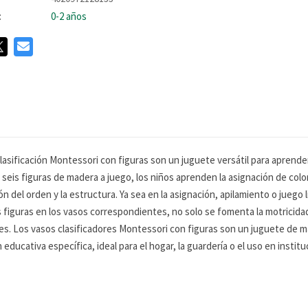
:
0-2 años
 clasificación Montessori con figuras son un juguete versátil para aprend
seis figuras de madera a juego, los niños aprenden la asignación de color
del orden y la estructura. Ya sea en la asignación, apilamiento o juego li
as figuras en los vasos correspondientes, no solo se fomenta la motricida
res. Los vasos clasificadores Montessori con figuras son un juguete d
educativa específica, ideal para el hogar, la guardería o el uso en instit