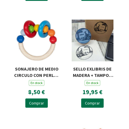
SONAJERO DE MEDIO
SELLO EXLIBRIS DE
CIRCULO CON PERLAS
MADERA + TAMPON
Y DOS ANILLAS
ROSA Y ZORRO R45
En stock
En stock
8,50 €
19,95 €
Comprar
Comprar