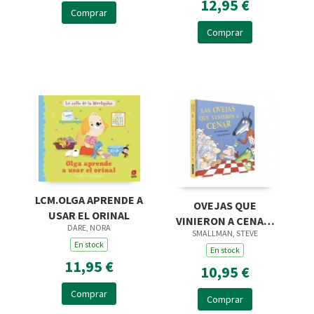
12,95 €
Comprar
Comprar
LCM.OLGA APRENDE A
OVEJAS QUE
USAR EL ORINAL
VINIERON A CENAR,
DARE, NORA
SMALLMAN, STEVE
LAS CARTON
En stock
En stock
11,95 €
10,95 €
Comprar
Comprar