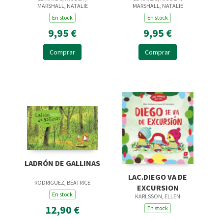
CARTON CON
CARTON CON
MARSHALL, NATALIE
MARSHALL, NATALIE
TROQUE
TROQUEL
En stock
En stock
9,95 €
9,95 €
Comprar
Comprar
LADRÓN DE GALLINAS
LAC.DIEGO VA DE
RODRIGUEZ, BÉATRICE
EXCURSION
En stock
KARLSSON, ELLEN
12,90 €
En stock