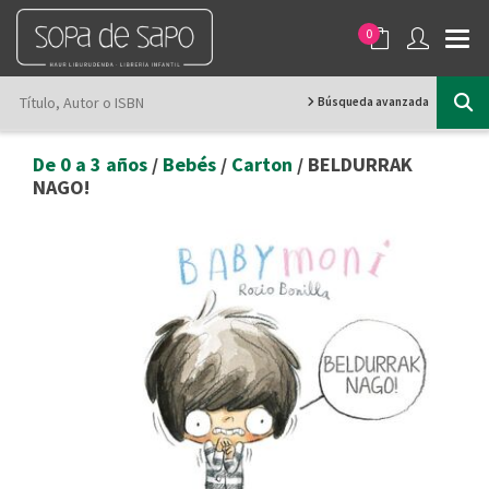
0
Búsqueda avanzada
De 0 a 3 años
/
Bebés
/
Carton
/ BELDURRAK
NAGO!