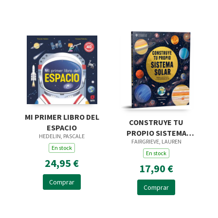
MI PRIMER LIBRO DEL
CONSTRUYE TU
ESPACIO
PROPIO SISTEMA
HEDELIN, PASCALE
FAIRGRIEVE, LAUREN
SOLAR
En stock
En stock
24,95 €
17,90 €
Comprar
Comprar