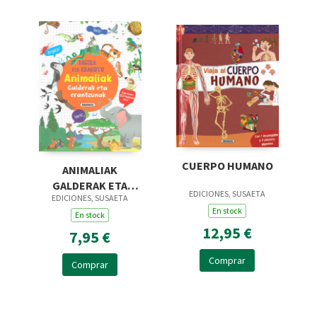
CUERPO HUMANO
ANIMALIAK
GALDERAK ETA
EDICIONES, SUSAETA
EDICIONES, SUSAETA
ERANTZUNAK
En stock
En stock
12,95 €
7,95 €
Comprar
Comprar