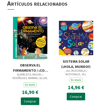
Artículos relacionados
SISTEMA SOLAR
OBSERVA EL
(¡HOLA, MUNDO!)
FIRMAMENTO / ¡CON
, JILL MCDONALD /
MCDONALD, JILL
QUEREJETA, MIGUEL /
PÓSTER DE REGALO!
RODRÍGUEZ, MARINA / ALLER,
En stock
UNA COMPLETA GUÍA
ALBA
En stock
PARA RECONOCER
14,96 €
16,90 €
Comprar
Comprar