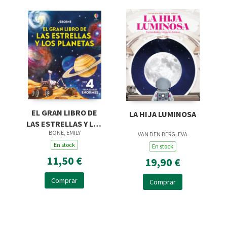
EL GRAN LIBRO DE
LA HIJA LUMINOSA
LAS ESTRELLAS Y LOS
BONE, EMILY
PLANETAS
VAN DEN BERG, EVA
En stock
En stock
11,50 €
19,90 €
Comprar
Comprar