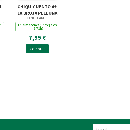
L
CHIQUICUENTO 69.
LA BRUJA PELEONA
CANO, CARLES
en
En almacenes (Entrega en
48/72h)
7,95 €
Comprar