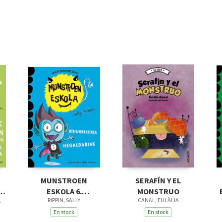
MUNSTROEN
SERAFÍN Y EL
K
ESKOLA 6.
MONSTRUO
,
RIPPIN, SALLY
CANAL, EULÀLIA
BIHURRIKERIA
HEGALDARIAK
En stock
En stock