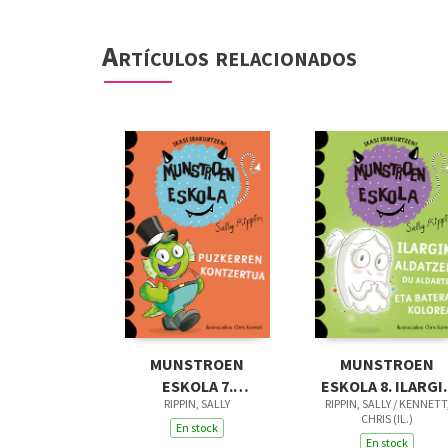
Artículos relacionados
MUNSTROEN
MUNSTROEN
ESKOLA 7.
ESKOLA 8. ILARGI
RIPPIN, SALLY
RIPPIN, SALLY / KENNETT
PUZKERREN
ALDATZEN DU
CHRIS (IL.)
KONTZERTUA
En stock
ALDARTEA, ETA
En stock