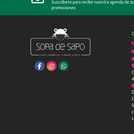
Suscríbete para recibir nuestra agenda de ac
promociones
C
4
D
1
S
c
1