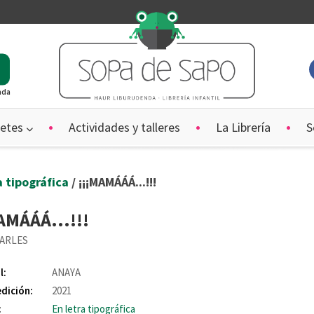
ada
etes
Actividades y talleres
La Librería
S
a tipográfica
/ ¡¡¡MAMÁÁÁ...!!!
AMÁÁÁ...!!!
CARLES
l:
ANAYA
edición:
2021
:
En letra tipográfica