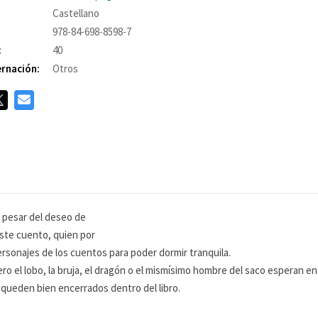
Castellano
978-84-698-8598-7
:
40
rnación:
Otros
a pesar del deseo de
este cuento, quien por
rsonajes de los cuentos para poder dormir tranquila.
ro el lobo, la bruja, el dragón o el mismísimo hombre del saco esperan e
queden bien encerrados dentro del libro.