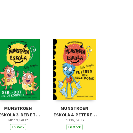
MUNSTROEN
MUNSTROEN
ESKOLA 3. DEB ETA
ESKOLA 4. PETEREN
RIPPIN, SALLY
RIPPIN, SALLY
DOT ETA DIOT
OIN ERRALDOIAK
KONPLOT
En stock
En stock