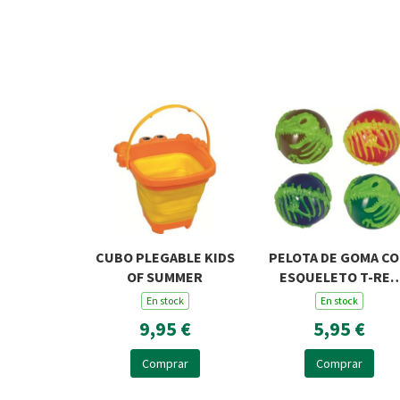
CUBO PLEGABLE KIDS
PELOTA DE GOMA C
OF SUMMER
ESQUELETO T-REX
WORLD
En stock
En stock
9,95 €
5,95 €
Comprar
Comprar