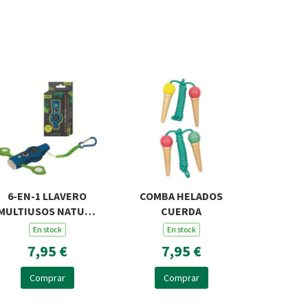
6-EN-1 LLAVERO
COMBA HELADOS
MULTIUSOS NATURE
CUERDA
ZOOM
En stock
En stock
7,95 €
7,95 €
Comprar
Comprar