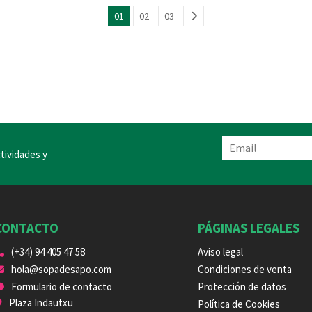
01
02
03
tividades y
CONTACTO
PÁGINAS LEGALES
(+34) 94 405 47 58
Aviso legal
hola@sopadesapo.com
Condiciones de venta
Formulario de contacto
Protección de datos
Plaza Indautxu
Política de Cookies