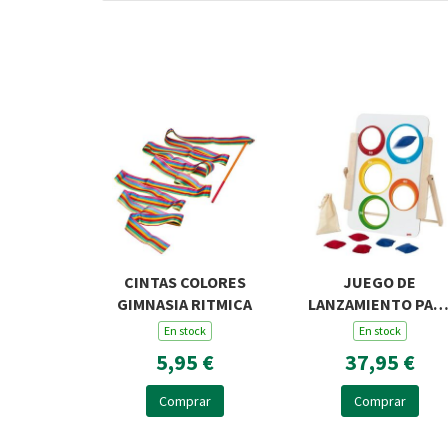
CINTAS COLORES
JUEGO DE
GIMNASIA RITMICA
LANZAMIENTO PAR
TODAS LAS EDADES
En stock
En stock
5,95 €
37,95 €
Comprar
Comprar