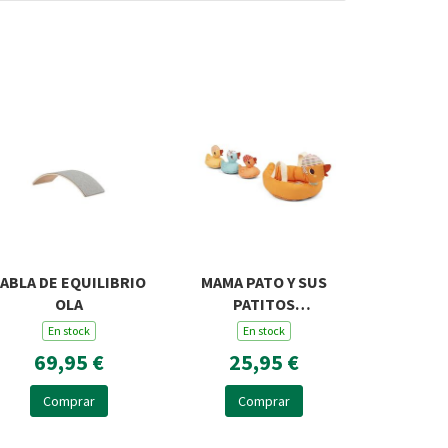
ABLA DE EQUILIBRIO
MAMA PATO Y SUS
OLA
PATITOS
MAGNETICOS
En stock
En stock
69,95 €
25,95 €
Comprar
Comprar