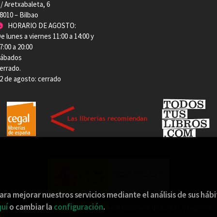
/ Aretxabaleta, 6
8010 – Bilbao
HORARIO DE AGOSTO:
e lunes a viernes 11:00 a 14:00 y
7:00 a 20:00
ábados
errado.
2 de agosto: cerrado
ara mejorar nuestros servicios mediante el análisis de sus háb
uí
o cambiar la
configuración
.
Esta actividad ha recibido una ayuda del Ministerio de Cultura y Deporte.