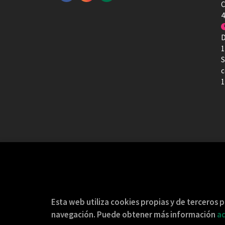
C
4
D
1
S
c
1
Esta web utiliza cookies propias y de terceros p
navegación. Puede obtener más información
aq