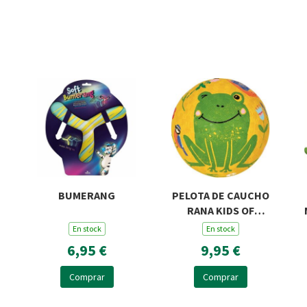
BUMERANG
PELOTA DE CAUCHO
RANA KIDS OF
SUMMER
En stock
En stock
6,95 €
9,95 €
Comprar
Comprar