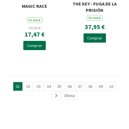
THE KEY - FUGA DE LA
MAGIC RACE
PRISIÓN
En stock
En stock
37,95 €
24,95 €
17,47 €
Comprar
Comprar
01
02
03
04
05
06
07
08
09
10
Última